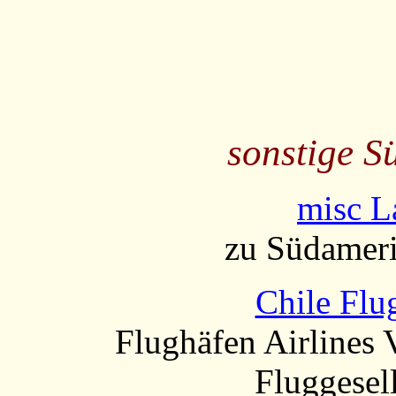
sonstige S
misc L
zu Südameri
Chile Flu
Flughäfen Airlines 
Fluggesel