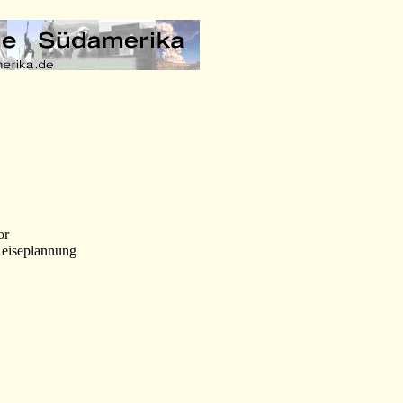
or
Reiseplannung